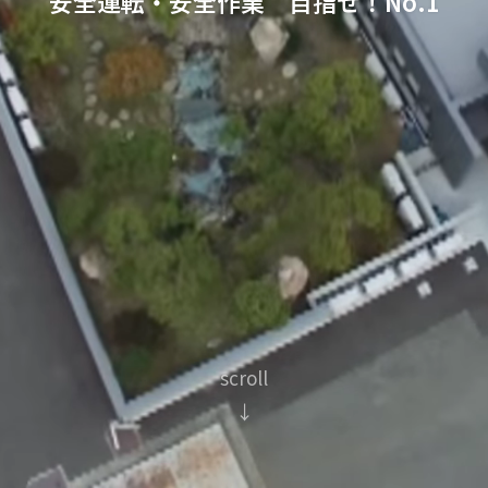
安全運転・安全作業 目指せ！No.1
scroll
↓